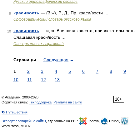
Русский орфографический словарь
красивость
— (3 ж), Р., Д., Пр. краси/вости …
9
Орфографический словарь русского языка
красивость
— и; ж. Внешняя красота, привлекательность.
10
Слащавая краси/вость …
Словарь многих выражений
Страницы
Следующая
→
1
2
3
4
5
6
7
8
9
10
11
12
13
© Академик, 2000-2026
18+
Обратная связь:
Техподдержка
,
Реклама на сайте
👣 Путешествия
Экспорт словарей на сайты
, сделанные на PHP,
Joomla,
Drupal,
WordPress, MODx.