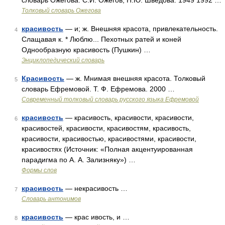
словарь Ожегова. С.И. Ожегов, Н.Ю. Шведова. 1949 1992 …
Толковый словарь Ожегова
красивость
— и; ж. Внешняя красота, привлекательность.
4
Слащавая к. * Люблю... Пехотных ратей и коней
Однообразную красивость (Пушкин) …
Энциклопедический словарь
Красивость
— ж. Мнимая внешняя красота. Толковый
5
словарь Ефремовой. Т. Ф. Ефремова. 2000 …
Современный толковый словарь русского языка Ефремовой
красивость
— красивость, красивости, красивости,
6
красивостей, красивости, красивостям, красивость,
красивости, красивостью, красивостями, красивости,
красивостях (Источник: «Полная акцентуированная
парадигма по А. А. Зализняку») …
Формы слов
красивость
— некрасивость …
7
Словарь антонимов
красивость
— крас ивость, и …
8